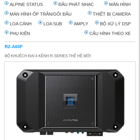
ALPINE STATUS
ĐẦU PHÁT NHẠC
MÀN HÌNH
MÀN HÌNH ỐP TRẦN/GỐI ĐẦU
THIẾT BỊ CAMERA
LOA CÁNH
LOA SUB
AMPLY
BỘ XỬ LÝ DSP
PHỤ KIỆN
CẤU HÌNH THEO XE
R2-A60F
BỘ KHUẾCH ĐẠI 4 KÊNH R-SERIES THẾ HỆ MỚI