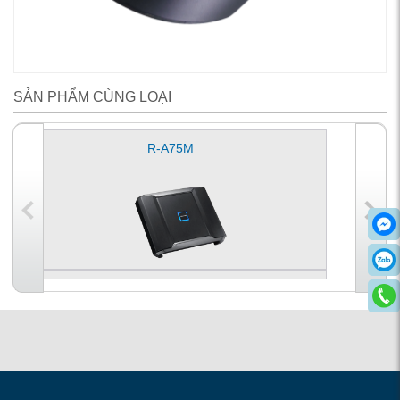
SẢN PHẨM CÙNG LOẠI
R-A75M
R-A60F