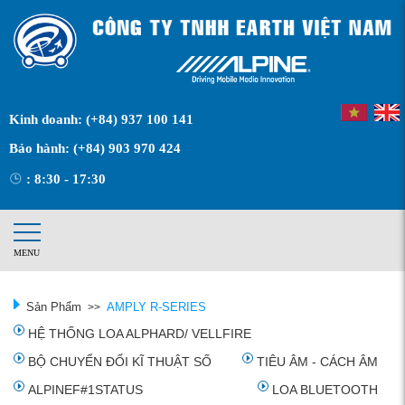
Kinh doanh:
(+84) 937 100 141
Bảo hành:
(+84) 903 970 424
: 8:30 - 17:30
MENU
Sản Phẩm
AMPLY R-SERIES
>>
HỆ THỐNG LOA ALPHARD/ VELLFIRE
BỘ CHUYỂN ĐỔI KĨ THUẬT SỐ
TIÊU ÂM - CÁCH ÂM
ALPINEF#1STATUS
LOA BLUETOOTH