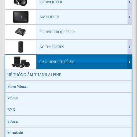
SUBWOOFER
AMPLIFIER
SOUND PROCESSOR
ACCESSORIES
CẤU HÌNH THEO XE
HỆ THỐNG ÂM THANH ALPINE
Volvo Viloran
Vinfast
BYD
Subaru
Mitsubishi