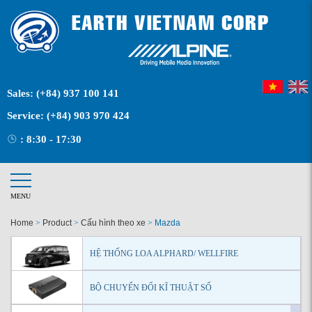
Sales:
(+84) 937 100 141
Service:
(+84) 903 970 424
: 8:30 - 17:30
MENU
Home
>
Product
>
Cấu hình theo xe
>
Mazda
HỆ THỐNG LOA ALPHARD/ WELLFIRE
BỘ CHUYỂN ĐỔI KĨ THUẬT SỐ